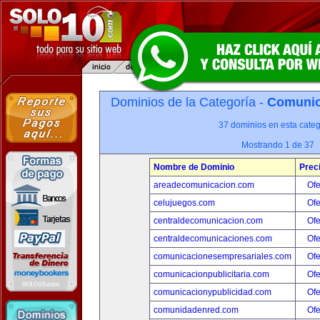
Dominios de la Categoría -
Comunica
37 dominios en esta categ
Mostrando 1 de 37
Nombre de Dominio
Prec
areadecomunicacion.com
Ofe
celujuegos.com
Ofe
centraldecomunicacion.com
Ofe
centraldecomunicaciones.com
Ofe
comunicacionesempresariales.com
Ofe
comunicacionpublicitaria.com
Ofe
comunicacionypublicidad.com
Ofe
comunidadenred.com
Ofe