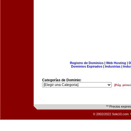
Registro de Dominios
|
Web Hosting
|
D
Dominios Expirados
|
Industrias
|
Indu
Categorías de Dominio:
[Pág. princi
** Precios expre
© 2002/2022 Solo10.com