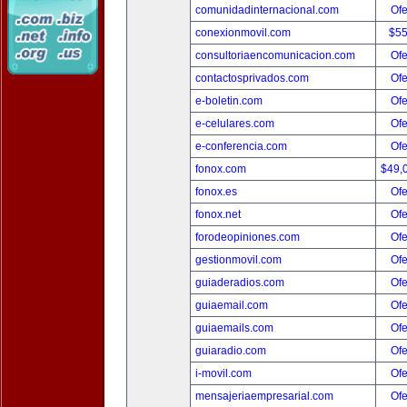
comunidadinternacional.com
Ofe
conexionmovil.com
$5
consultoriaencomunicacion.com
Ofe
contactosprivados.com
Ofe
e-boletin.com
Ofe
e-celulares.com
Ofe
e-conferencia.com
Ofe
fonox.com
$49,
fonox.es
Ofe
fonox.net
Ofe
forodeopiniones.com
Ofe
gestionmovil.com
Ofe
guiaderadios.com
Ofe
guiaemail.com
Ofe
guiaemails.com
Ofe
guiaradio.com
Ofe
i-movil.com
Ofe
mensajeriaempresarial.com
Ofe