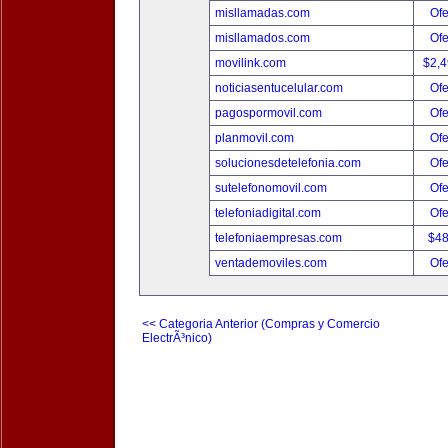
misllamadas.com
Ofe
misllamados.com
Ofe
movilink.com
$2,
noticiasentucelular.com
Ofe
pagospormovil.com
Ofe
planmovil.com
Ofe
solucionesdetelefonia.com
Ofe
sutelefonomovil.com
Ofe
telefoniadigital.com
Ofe
telefoniaempresas.com
$4
ventademoviles.com
Ofe
<< Categoria Anterior (Compras y Comercio
ElectrÃ³nico)