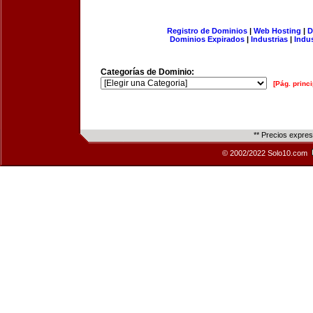
Registro de Dominios
|
Web Hosting
|
D
Dominios Expirados
|
Industrias
|
Indu
Categorías de Dominio:
[Pág. princi
** Precios expre
© 2002/2022 Solo10.com