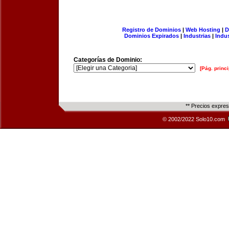
Registro de Dominios
|
Web Hosting
|
D
Dominios Expirados
|
Industrias
|
Indu
Categorías de Dominio:
[Pág. princi
** Precios expre
© 2002/2022 Solo10.com