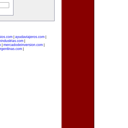
nios.com
|
ayudaviajeros.com
|
industrias.com
|
m
|
mercadodeinversion.com
|
rgentinas.com
|