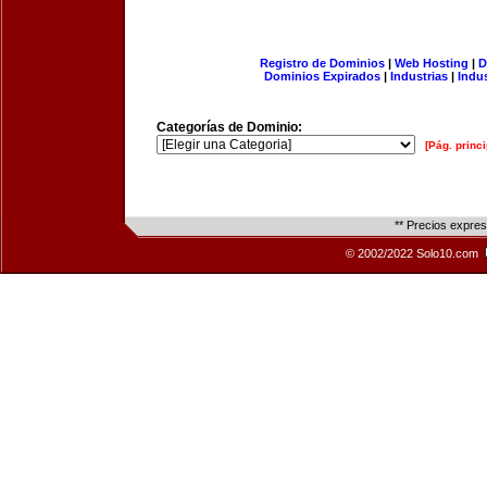
Registro de Dominios
|
Web Hosting
|
D
Dominios Expirados
|
Industrias
|
Indu
Categorías de Dominio:
[Pág. princi
** Precios expre
© 2002/2022 Solo10.com