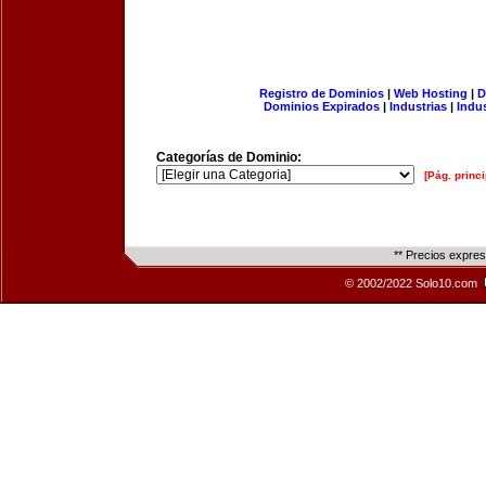
Registro de Dominios
|
Web Hosting
|
D
Dominios Expirados
|
Industrias
|
Indu
Categorías de Dominio:
[Pág. princi
** Precios expre
© 2002/2022 Solo10.com