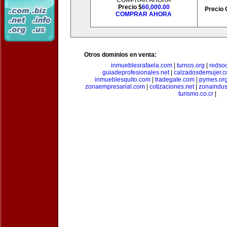
COMPRAR AHORA
Precio $
60,000.00
Precio 
COMPRAR AHORA
Otros dominios en venta:
inmueblesrafaela.com
|
turnos.org
|
redso
guiadeprofesionales.net
|
calzadosdemujer.
inmueblesquito.com
|
tradegate.com
|
pymes.or
zonaempresarial.com
|
cotizaciones.net
|
zonaindus
turismo.co.cr
|