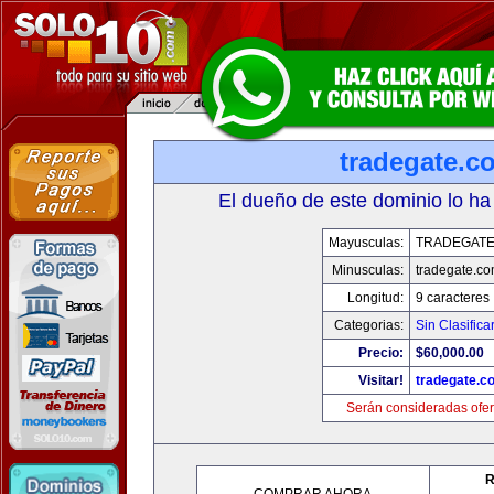
tradegate.c
El dueño de este dominio lo ha
Mayusculas:
TRADEGAT
Minusculas:
tradegate.c
Longitud:
9 caracteres
Categorias:
Sin Clasifica
Precio:
$60,000.00
Visitar!
tradegate.c
Serán consideradas ofer
R