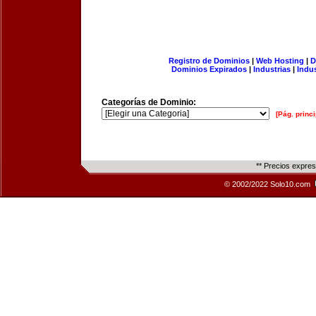
Registro de Dominios
|
Web Hosting
|
D
Dominios Expirados
|
Industrias
|
Indu
Categorías de Dominio:
[Pág. princi
** Precios expre
© 2002/2022 Solo10.com