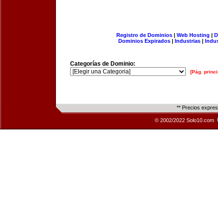
Registro de Dominios
|
Web Hosting
|
D
Dominios Expirados
|
Industrias
|
Indu
Categorías de Dominio:
[Pág. princi
** Precios expre
© 2002/2022 Solo10.com