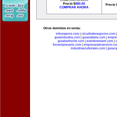
COMPRAR AHORA
Precio $
880.00
Precio 
COMPRAR AHORA
Otros dominios en venta:
infoviajeros.com
|
circuitodenegocios.com
guiaindustria.com
|
guiarafaela.com
|
empre
guiabariloche.com
|
eventosmiami.com
|
foroempresario.com
|
empresasdeservicio.c
industriasculturales.com
|
guiac