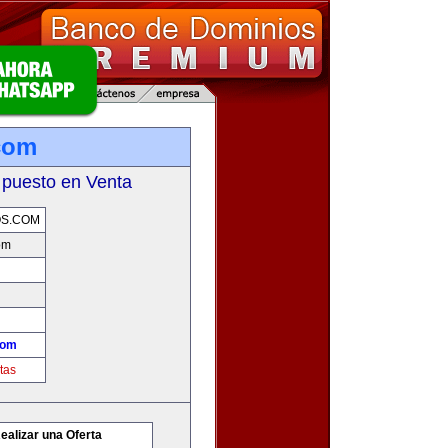
.com
 puesto en Venta
OS.COM
om
com
tas
ealizar una Oferta