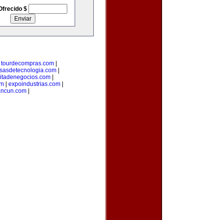
Ofrecido $
|
tourdecompras.com
|
sasdetecnologia.com
|
citadenegocios.com
|
om
|
expoindustrias.com
|
ancun.com
|