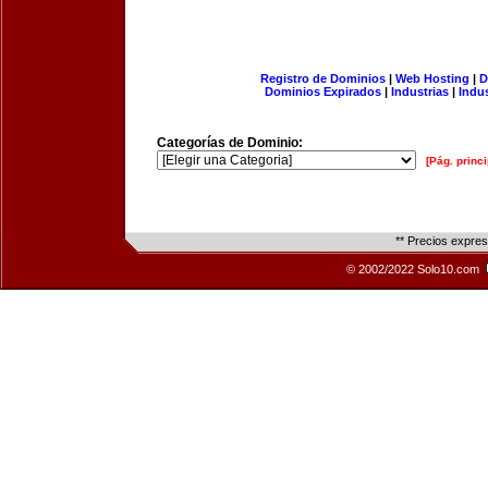
Registro de Dominios
|
Web Hosting
|
D
Dominios Expirados
|
Industrias
|
Indu
Categorías de Dominio:
[Pág. princi
** Precios expre
© 2002/2022 Solo10.com