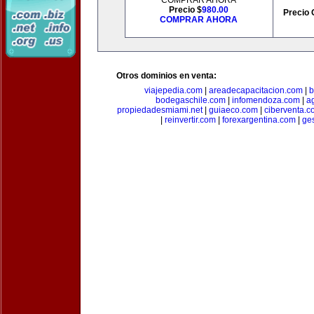
COMPRAR AHORA
Precio $
980.00
Precio 
COMPRAR AHORA
Otros dominios en venta:
viajepedia.com
|
areadecapacitacion.com
|
b
bodegaschile.com
|
infomendoza.com
|
a
propiedadesmiami.net
|
guiaeco.com
|
ciberventa.c
|
reinvertir.com
|
forexargentina.com
|
ge