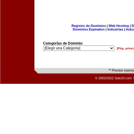
Registro de Dominios
|
Web Hosting
|
D
Dominios Expirados
|
Industrias
|
Indu
Categorías de Dominio:
[Pág. princi
** Precios expre
© 2002/2022 Solo10.com