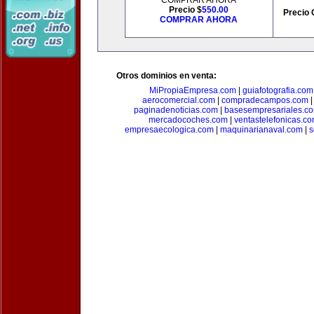
COMPRAR AHORA
Precio $
550.00
Precio 
COMPRAR AHORA
Otros dominios en venta:
MiPropiaEmpresa.com
|
guiafotografia.com
aerocomercial.com
|
compradecampos.com
paginadenoticias.com
|
basesempresariales.c
mercadocoches.com
|
ventastelefonicas.c
empresaecologica.com
|
maquinarianaval.com
|
s