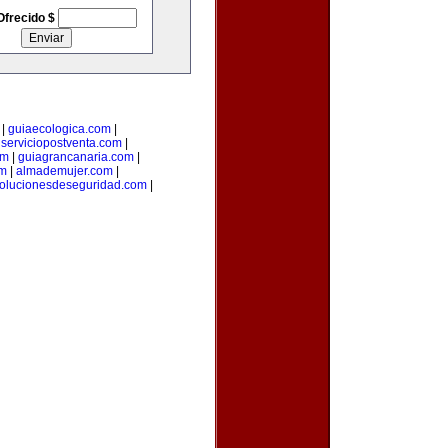
Ofrecido $
|
guiaecologica.com
|
|
serviciopostventa.com
|
om
|
guiagrancanaria.com
|
om
|
almademujer.com
|
olucionesdeseguridad.com
|