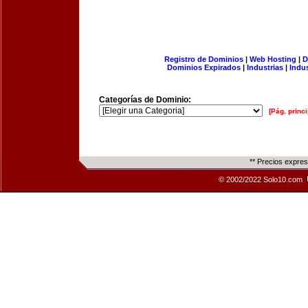
Registro de Dominios
|
Web Hosting
|
D
Dominios Expirados
|
Industrias
|
Indu
Categorías de Dominio:
[Pág. princi
** Precios expre
© 2002/2022 Solo10.com