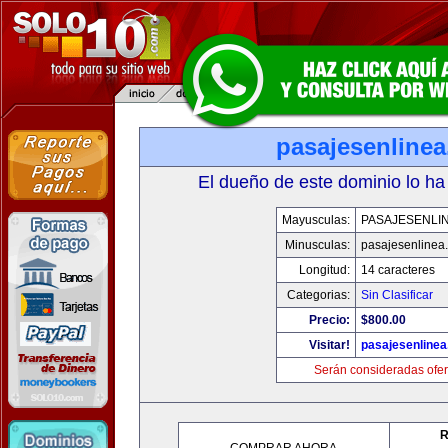
pasajesenline
El dueño de este dominio lo ha
Mayusculas:
PASAJESENLI
Minusculas:
pasajesenlinea
Longitud:
14 caracteres
Categorias:
Sin Clasificar
Precio:
$800.00
Visitar!
pasajesenline
Serán consideradas ofer
R