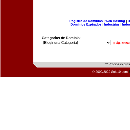
Registro de Dominios
|
Web Hosting
|
D
Dominios Expirados
|
Industrias
|
Indu
Categorías de Dominio:
[Pág. princi
** Precios expre
© 2002/2022 Solo10.com