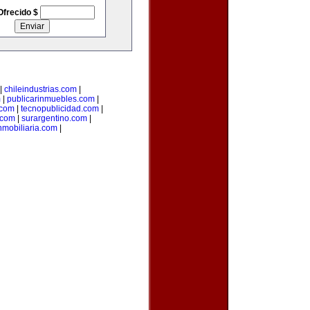
Ofrecido $
|
chileindustrias.com
|
m
|
publicarinmuebles.com
|
.com
|
tecnopublicidad.com
|
.com
|
surargentino.com
|
nmobiliaria.com
|