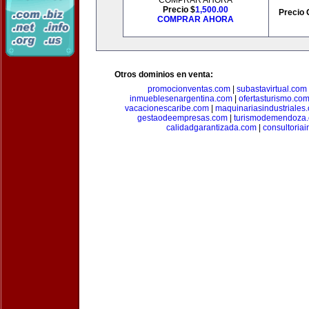
COMPRAR AHORA
Precio $
1,500.00
Precio 
COMPRAR AHORA
Otros dominios en venta:
promocionventas.com
|
subastavirtual.com
inmueblesenargentina.com
|
ofertasturismo.co
vacacionescaribe.com
|
maquinariasindustriales
gestaodeempresas.com
|
turismodemendoza
calidadgarantizada.com
|
consultoriai