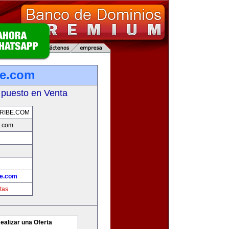
be.com
 puesto en Venta
RIBE.COM
e.com
be.com
tas
ealizar una Oferta