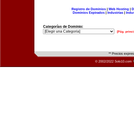
Registro de Dominios
|
Web Hosting
|
D
Dominios Expirados
|
Industrias
|
Indu
Categorías de Dominio:
[Pág. princi
** Precios expre
© 2002/2022 Solo10.com