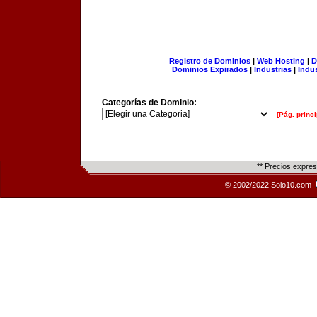
Registro de Dominios
|
Web Hosting
|
D
Dominios Expirados
|
Industrias
|
Indu
Categorías de Dominio:
[Pág. princi
** Precios expre
© 2002/2022 Solo10.com