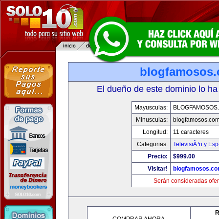
blogfamosos
El dueño de este dominio lo ha
Mayusculas:
BLOGFAMOSOS
Minusculas:
blogfamosos.co
Longitud:
11 caracteres
Categorias:
TelevisiÃ³n y Esp
Precio:
$999.00
Visitar!
blogfamosos.c
Serán consideradas ofer
R