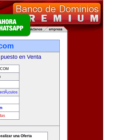
.com
 puesto en Venta
.COM
m
ectÃ¡culos
om
tas
ealizar una Oferta