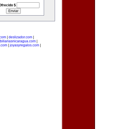
Ofrecido $
.com
|
deslizador.com
|
biliariasnicaragua.com
|
.com
|
joyasyregalos.com
|