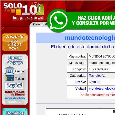
mundotecnologi
El dueño de este dominio lo ha
Mayusculas:
MUNDOTECNOLO
Minusculas:
mundotecnologico
Longitud:
16 caracteres
Categorias:
TecnologÃ­a
Precio:
$690.00
Visitar!
mundotecnologic
Serán consideradas ofer
R