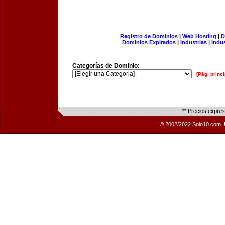
Registro de Dominios
|
Web Hosting
|
D
Dominios Expirados
|
Industrias
|
Indu
Categorías de Dominio:
[Pág. princi
** Precios expre
© 2002/2022 Solo10.com