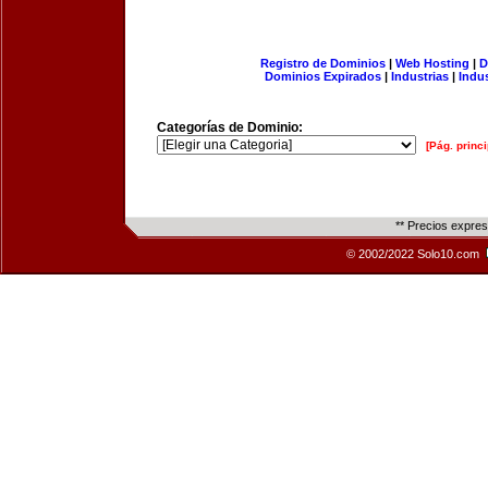
Registro de Dominios
|
Web Hosting
|
D
Dominios Expirados
|
Industrias
|
Indu
Categorías de Dominio:
[Pág. princi
** Precios expre
© 2002/2022 Solo10.com