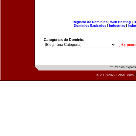
Registro de Dominios
|
Web Hosting
|
D
Dominios Expirados
|
Industrias
|
Indu
Categorías de Dominio:
[Pág. princi
** Precios expre
© 2002/2022 Solo10.com