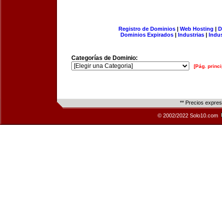
Registro de Dominios
|
Web Hosting
|
D
Dominios Expirados
|
Industrias
|
Indu
Categorías de Dominio:
[Pág. princi
** Precios expre
© 2002/2022 Solo10.com