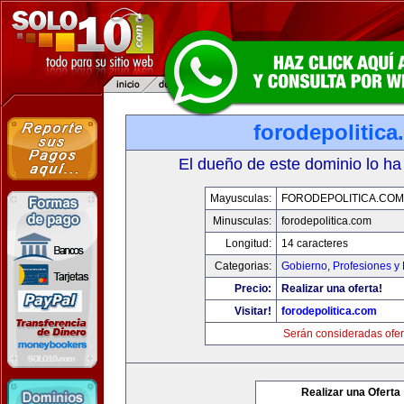
forodepolitic
El dueño de este dominio lo ha
Mayusculas:
FORODEPOLITICA.COM
Minusculas:
forodepolitica.com
Longitud:
14 caracteres
Categorias:
Gobierno
,
Profesiones y
Precio:
Realizar una oferta!
Visitar!
forodepolitica.com
Serán consideradas ofer
Realizar una Oferta