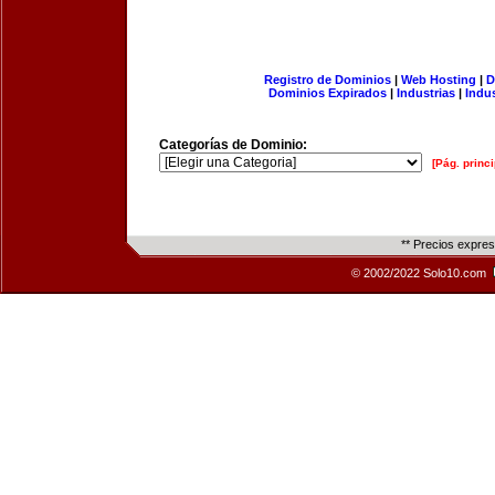
Registro de Dominios
|
Web Hosting
|
D
Dominios Expirados
|
Industrias
|
Indu
Categorías de Dominio:
[Pág. princi
** Precios expre
© 2002/2022 Solo10.com