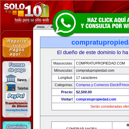
compratupropie
El dueño de este dominio lo ha
Mayusculas:
COMPRATUPROPIEDAD.COM
Minusculas:
compratupropiedad.com
Longitud:
17 caracteres
Categorias:
Compras y Comercio ElectrÃ³nico
Precio:
$2,500.00
Visitar!
compratupropiedad.com
Serán consideradas ofer
R