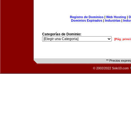
Registro de Dominios
|
Web Hosting
|
D
Dominios Expirados
|
Industrias
|
Indu
Categorías de Dominio:
[Pág. princi
** Precios expre
© 2002/2022 Solo10.com