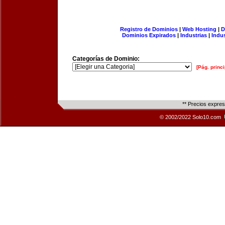
Registro de Dominios
|
Web Hosting
|
D
Dominios Expirados
|
Industrias
|
Indu
Categorías de Dominio:
[Pág. princi
** Precios expre
© 2002/2022 Solo10.com